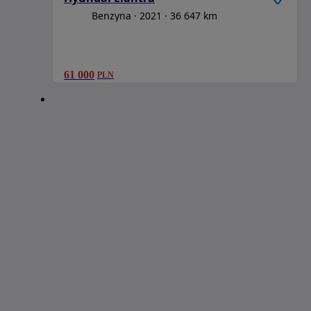
Benzyna
2021
36 647 km
61 000
PLN