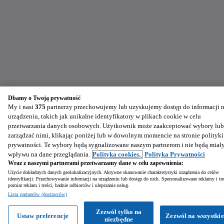
Dbamy o Twoją prywatność
My i nasi
375
partnerzy przechowujemy lub uzyskujemy dostęp do informacji 
urządzeniu, takich jak unikalne identyfikatory w plikach cookie w celu
przetwarzania danych osobowych. Użytkownik może zaakceptować wybory lub
zarządzać nimi, klikając poniżej lub w dowolnym momencie na stronie polityki
prywatności. Te wybory będą sygnalizowane naszym partnerom i nie będą miał
wpływu na dane przeglądania.
Polityka cookies,
Polityka Prywatności
Wraz z naszymi partnerami przetwarzamy dane w celu zapewnienia:
Użycie dokładnych danych geolokalizacyjnych. Aktywne skanowanie charakterystyki urządzenia do celów
identyfikacji. Przechowywanie informacji na urządzeniu lub dostęp do nich. Spersonalizowane reklamy i tre
pomiar reklam i treści, badnie odbiorców i ulepszanie usług.
Lista partnerów (dostawców)
Zezwól tylko na
Ustaw preferencje
Zezwól na wszystkie
niezbędne